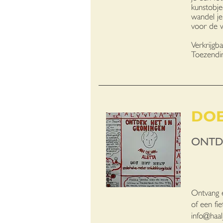
kunstobje
wandel je
voor de w
Verkrijgb
Toezendin
DOE
ONTD
Ontvang 
of een fi
info@haalj