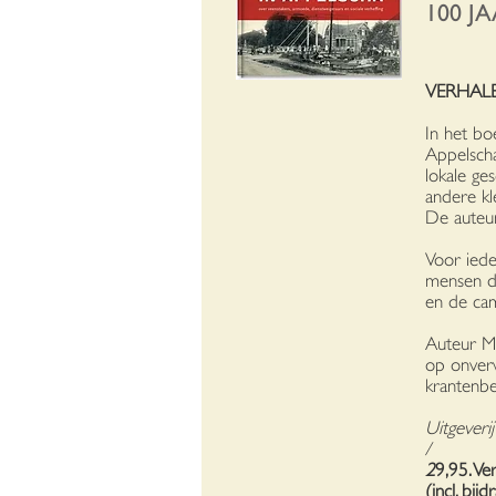
100 J
VERHAL
In het bo
Appelscha
lokale ge
andere kl
De auteur
Voor iede
mensen di
en de cam
Auteur Ma
op onverw
krantenbe
Uitgeveri
/
2
9,95. Ve
(incl. bi