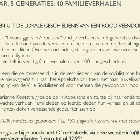
AAR, 5 GENERATIES, 40 FAMILIEVERHALEN
EN UIT DE LOKALE GESCHIEDENIS VAN EEN ROOD VEENDO
ek "Dwarsliggers in Appelscha" vind je verhalen van 5 generaties dw
. Aan de hand van de verhalen en anekdotes van een vijftiental eigen
schiedenis kleur. Over veenarbeiders, stakingsleiders, vrouwenvoorvec
eurrijke figuren.
 vertelt in veertig familieverhalen over 100 jaar geschiedenis.
reen die geïnteresseerd is in de geschiedenis van de socialistische be
e nieuwsgierig zijn naar het Appelscha van toen met haar huwelijksm
ping van de Vrije Socialisten of voor mensen die gewoon van mooi
rianne Kootstra groeide op in Appelscha en stuitte bij haar onde
achte verhalen. Familieleden op leeftijd deden hun verhaal en uit 
richten doken verrassende gebeurtenissen op.
j Afûk /hardcover gebonden / ca
180
pagina's / zwart wit met steunkl
rkrijgbaar bij je boekhandel. Of rechtstreeks via deze website: info@
jdrage verzendkosten 3 euro, totaal 32,95)