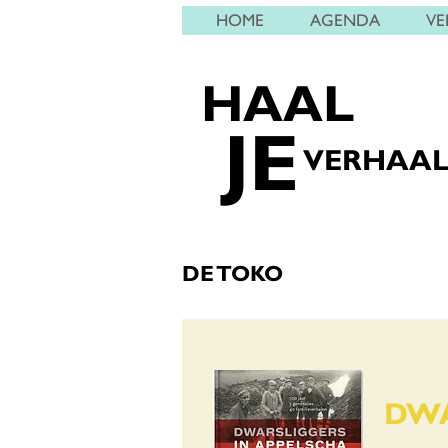
HOME
AGENDA
VE
HAAL
JE
VERHAA
DE TOKO
DWA