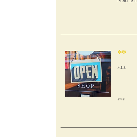
Meld je 
**
***
***