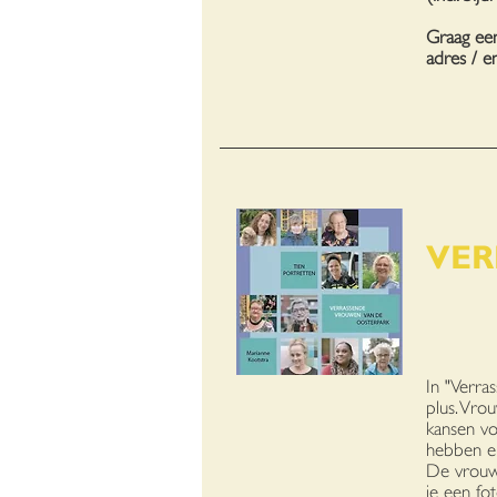
Graag een
adres / e
B
VER
TI
In "Verra
plus. Vro
kansen vo
hebben e
De vrouwe
je een fo