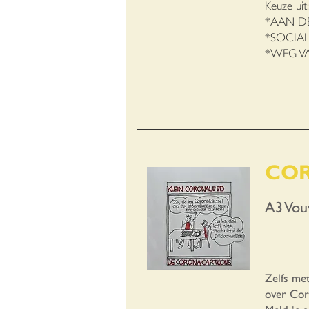
Keuze uit
*AAN DE 
*SOCIA
*WEG VA
CO
A3 Vou
Zelfs me
over Co