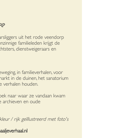
RP
arsliggers uit het rode veendorp
zinnige familieleden krijgt de
htsters, dienstweigeraars en
weging, in familieverhalen, voor
arkt in de duinen, het sanatorium
e verhalen houden.
rzoek naar waar ze vandaan kwam
de archieven en oude
eur / rijk geïllustreerd met foto's
haa
ljeverhaal.nl