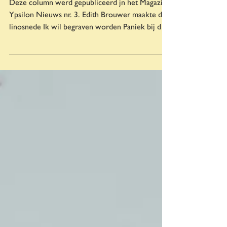
Deze column werd gepubliceerd jn het Magazine
Ypsilon Nieuws nr. 3. Edith Brouwer maakte de
linosnede Ik wil begraven worden Paniek bij de
GGZ. We worden gebeld door de persoonlijk
begeleider van mijn zus. Er is crisisberaad. Mijn
zus is suïcidaal en er wordt een plan gemaakt
voor de juiste begeleiding en daar willen ze ook
graag de familie bij betrekken. Het was ons bij
onze bezoekjes niet opgevallen, niets wees er
op dat ze levensmoe zou zijn. Ze houdt ons
graag op de hoogt